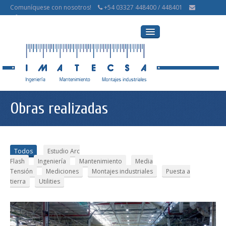
Comuníquese con nosotros!
+54 03327 448400 / 448401
info@imatecsa.com.ar
inicio
Obras realizadas
servicios
obras realizadas
Todos
Estudio Arc
contacto
Flash
Ingeniería
Mantenimiento
Media
Tensión
Mediciones
Montajes industriales
Puesta a
tierra
Utilities