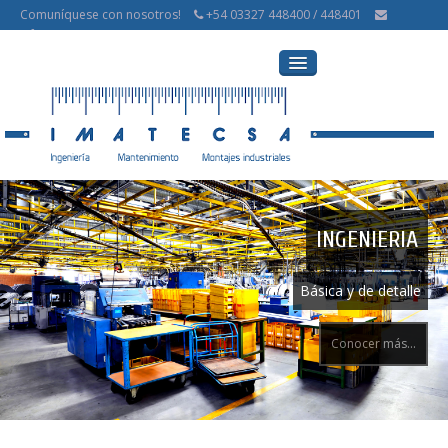
Comuníquese con nosotros!
+54 03327 448400 / 448401
info@imatecsa.com.ar
inicio
servicios
INGENIERIA
obras realizadas
Básica y de detalle
contacto
Conocer más...