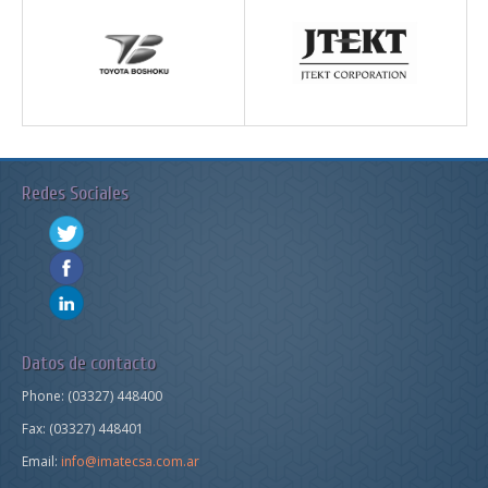
Redes Sociales
Datos de contacto
Phone:
(03327) 448400
Fax:
(03327) 448401
Email:
info@imatecsa.com.ar