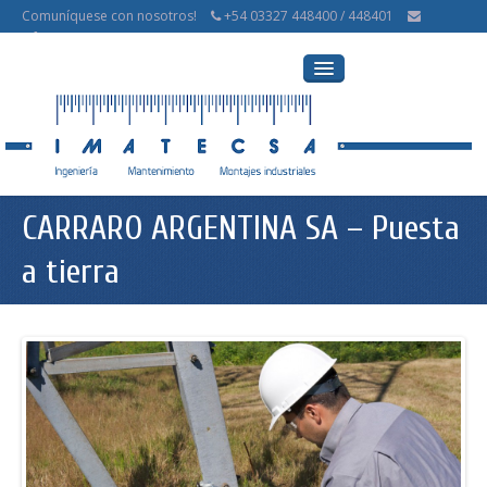
Comuníquese con nosotros!
+54 03327 448400 / 448401
info@imatecsa.com.ar
inicio
CARRARO ARGENTINA SA – Puesta
servicios
a tierra
obras realizadas
contacto